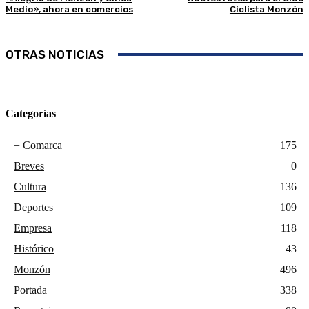
Medio», ahora en comercios
Ciclista Monzón
OTRAS NOTICIAS
Categorías
+ Comarca
175
Breves
0
Cultura
136
Deportes
109
Empresa
118
Histórico
43
Monzón
496
Portada
338