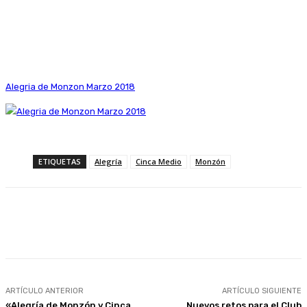
Alegria de Monzon Marzo 2018
ETIQUETAS
Alegría
Cinca Medio
Monzón
Facebook
Twitter
Linkedin
WhatsApp
ARTÍCULO ANTERIOR
ARTÍCULO SIGUIENTE
«Alegría de Monzón y Cinca
Nuevos retos para el Club