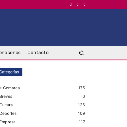
onócenos
Contacto
Categorías
+ Comarca
175
Breves
0
Cultura
136
Deportes
109
Empresa
117