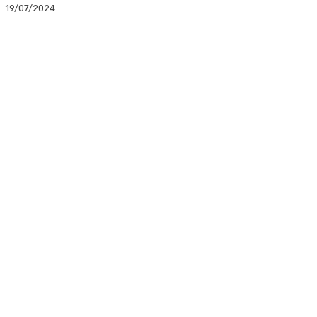
19/07/2024
Facebook
Twitter
Linkedin
WhatsApp