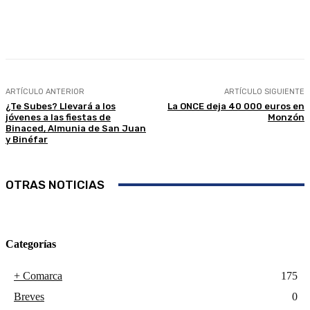
Facebook
Twitter
Linkedin
WhatsApp
ARTÍCULO ANTERIOR
ARTÍCULO SIGUIENTE
¿Te Subes? Llevará a los
La ONCE deja 40 000 euros en
jóvenes a las fiestas de
Monzón
Binaced, Almunia de San Juan
y Binéfar
OTRAS NOTICIAS
Categorías
+ Comarca
175
Breves
0