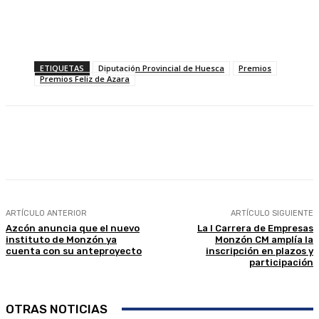
ETIQUETAS
Diputación Provincial de Huesca
Premios
Premios Feliz de Azara
Facebook
Twitter
Linkedin
WhatsApp
ARTÍCULO ANTERIOR
ARTÍCULO SIGUIENTE
Azcón anuncia que el nuevo
La I Carrera de Empresas
instituto de Monzón ya
Monzón CM amplía la
cuenta con su anteproyecto
inscripción en plazos y
participación
OTRAS NOTICIAS