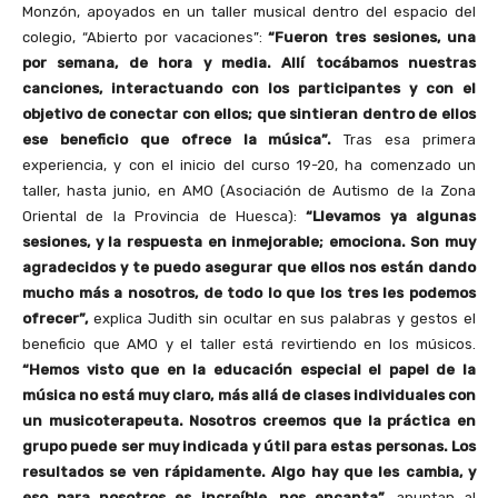
Monzón, apoyados en un taller musical dentro del espacio del
colegio, “Abierto por vacaciones”:
“Fueron tres sesiones, una
por semana, de hora y media. Allí tocábamos nuestras
canciones, interactuando con los participantes y con el
objetivo de conectar con ellos; que sintieran dentro de ellos
ese beneficio que ofrece la música”.
Tras esa primera
experiencia, y con el inicio del curso 19-20, ha comenzado un
taller, hasta junio, en AMO (Asociación de Autismo de la Zona
Oriental de la Provincia de Huesca):
“Llevamos ya algunas
sesiones, y la respuesta en inmejorable; emociona. Son muy
agradecidos y te puedo asegurar que ellos nos están dando
mucho más a nosotros, de todo lo que los tres les podemos
ofrecer”,
explica Judith sin ocultar en sus palabras y gestos el
beneficio que AMO y el taller está revirtiendo en los músicos.
“Hemos visto que en la educación especial el papel de la
música no está muy claro, más allá de clases individuales con
un musicoterapeuta. Nosotros creemos que la práctica en
grupo puede ser muy indicada y útil para estas personas. Los
resultados se ven rápidamente. Algo hay que les cambia, y
eso para nosotros es increíble, nos encanta”,
apuntan al