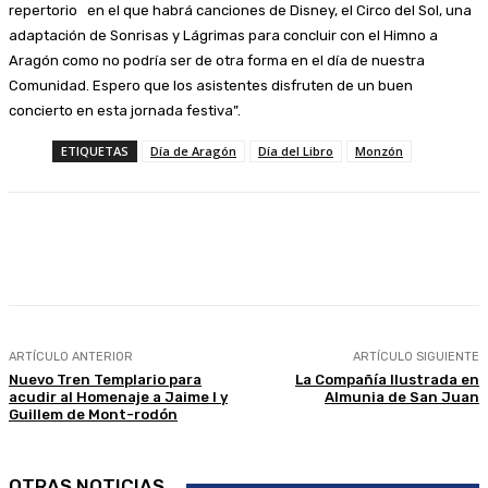
repertorio en el que habrá canciones de Disney, el Circo del Sol, una
adaptación de Sonrisas y Lágrimas para concluir con el Himno a
Aragón como no podría ser de otra forma en el día de nuestra
Comunidad. Espero que los asistentes disfruten de un buen
concierto en esta jornada festiva”.
ETIQUETAS
Día de Aragón
Día del Libro
Monzón
Facebook
Twitter
Linkedin
WhatsApp
ARTÍCULO ANTERIOR
ARTÍCULO SIGUIENTE
Nuevo Tren Templario para
La Compañía Ilustrada en
acudir al Homenaje a Jaime I y
Almunia de San Juan
Guillem de Mont-rodón
OTRAS NOTICIAS