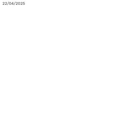
22/04/2025
Facebook
Twitter
Linkedin
WhatsApp