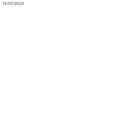
13/01/2023
Facebook
Twitter
Linkedin
WhatsApp