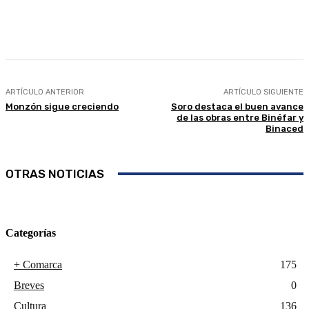
Facebook
Twitter
Linkedin
WhatsApp
ARTÍCULO ANTERIOR
ARTÍCULO SIGUIENTE
Monzón sigue creciendo
Soro destaca el buen avance
de las obras entre Binéfar y
Binaced
OTRAS NOTICIAS
Categorías
+ Comarca
175
Breves
0
Cultura
136