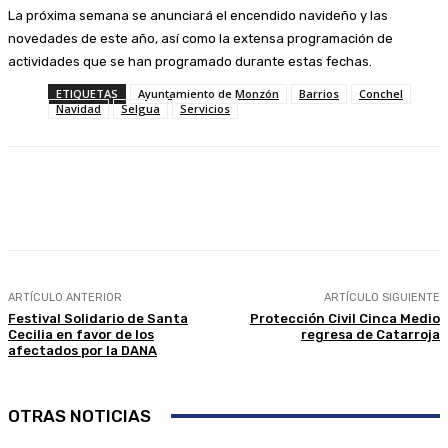
La próxima semana se anunciará el encendido navideño y las
novedades de este año, así como la extensa programación de
actividades que se han programado durante estas fechas.
ETIQUETAS
Ayuntamiento de Monzón
Barrios
Conchel
Navidad
Selgua
Servicios
Facebook
Twitter
Linkedin
WhatsApp
ARTÍCULO ANTERIOR
ARTÍCULO SIGUIENTE
Festival Solidario de Santa
Protección Civil Cinca Medio
Cecilia en favor de los
regresa de Catarroja
afectados por la DANA
OTRAS NOTICIAS