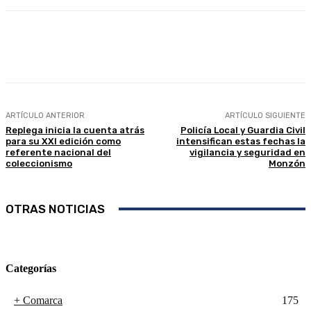
Facebook
Twitter
Linkedin
WhatsApp
ARTÍCULO ANTERIOR
ARTÍCULO SIGUIENTE
Replega inicia la cuenta atrás
Policía Local y Guardia Civil
para su XXI edición como
intensifican estas fechas la
referente nacional del
vigilancia y seguridad en
coleccionismo
Monzón
OTRAS NOTICIAS
Categorías
+ Comarca
175