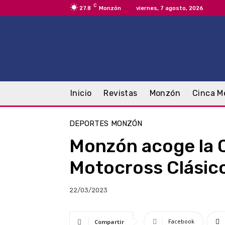
C
27.8
Monzón
viernes, 7 agosto, 2026
Inicio
Revistas
Monzón
Cinca M
DEPORTES
MONZÓN
Monzón acoge la 
Motocross Clásic
22/03/2023
Facebook
Compartir