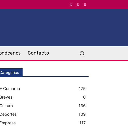
onócenos
Contacto
Categorías
+ Comarca
175
Breves
0
Cultura
136
Deportes
109
Empresa
117