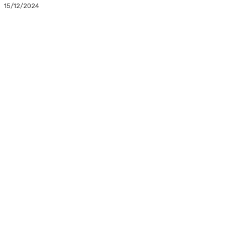
15/12/2024
Facebook
Twitter
Linkedin
WhatsApp