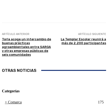
Facebook
Twitter
Linkedin
WhatsApp
ARTÍCULO ANTERIOR
ARTÍCULO SIGUIENTE
Torla acoge un intercambio de
La Templar Escolar reunirá a
buenas prácticas
más de 2.200 participantes
agroambientales entre SARGA
y otras empresas públicas de
seis comunidades
OTRAS NOTICIAS
Categorías
+ Comarca
175