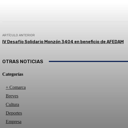
Compartir
Facebook
Twitter
ARTÍCULO ANTERIOR
IV Desafío Solidario Monzón 3404 en beneficio de AFEDAM
OTRAS NOTICIAS
Categorías
+ Comarca
Breves
Cultura
Deportes
Empresa