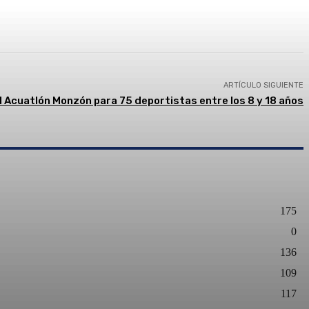
presión
ARTÍCULO SIGUIENTE
I Acuatlón Monzón para 75 deportistas entre los 8 y 18 años
175
0
136
109
117