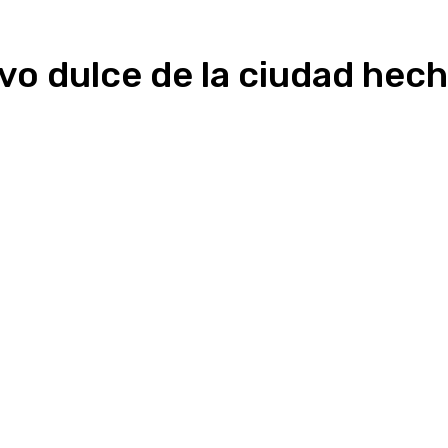
vo dulce de la ciudad hec
Linkedin
WhatsApp
Telegram
Email
Im