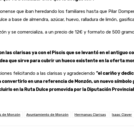
onense que iban heredando los familiares hasta que Pilar Domper s
lce a base de almendra, azúcar, huevo, ralladura de limón, gasific
onzón y se comercializa, a un precio de 12€ y formato de 500 gram
on las clarisas ya con el Piscis que se levantó en el antiguo 
 idea que sirve para cubrir un hueco existente en la oferta m
nciones felicitando a las clarisas y agradeciendo
“el cariño y dedi
a convertirlo en una referencia de Monzón, un nuevo símbolo
uirlo en la Ruta Dulce promovida por la Diputación Provincial
os de Monzón
Ayuntamiento de Monzón
Hermanas Clarisas
Isaac Claver