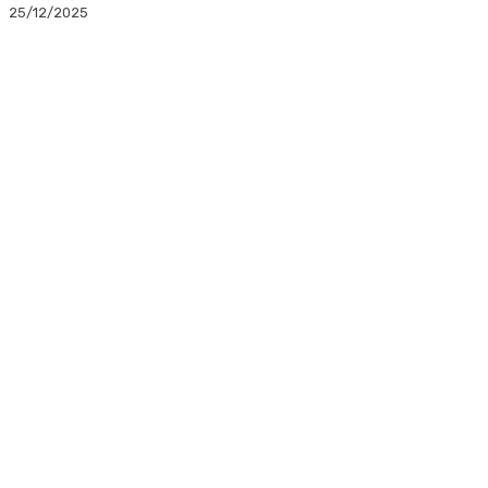
25/12/2025
Facebook
Twitter
Linkedin
WhatsApp