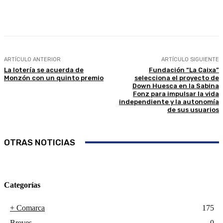
Facebook
Twitter
Linkedin
WhatsApp
ARTÍCULO ANTERIOR
ARTÍCULO SIGUIENTE
La lotería se acuerda de
Fundación “La Caixa”
Monzón con un quinto premio
selecciona el proyecto de
Down Huesca en la Sabina
Fonz para impulsar la vida
independiente y la autonomía
de sus usuarios
OTRAS NOTICIAS
Categorías
+ Comarca
175
Breves
0