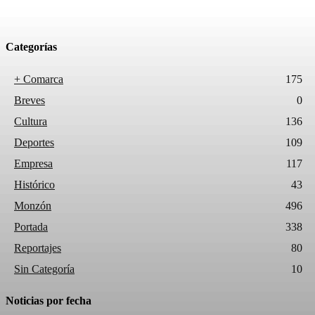
Categorías
+ Comarca
175
Breves
0
Cultura
136
Deportes
109
Empresa
117
Histórico
43
Monzón
496
Portada
338
Reportajes
80
Sin Categoría
10
Noticias por fecha