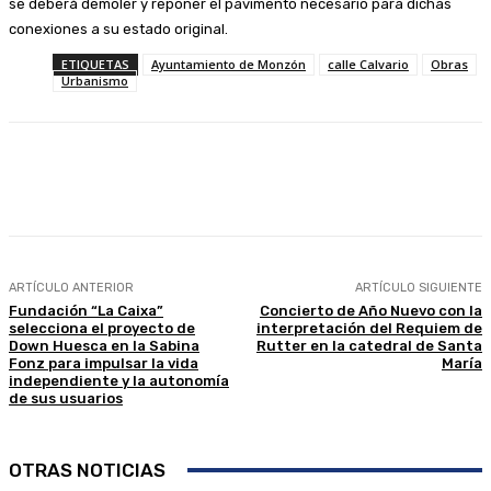
se deberá demoler y reponer el pavimento necesario para dichas
conexiones a su estado original.
ETIQUETAS
Ayuntamiento de Monzón
calle Calvario
Obras
Urbanismo
Facebook
Twitter
Linkedin
WhatsApp
ARTÍCULO ANTERIOR
ARTÍCULO SIGUIENTE
Fundación “La Caixa”
Concierto de Año Nuevo con la
selecciona el proyecto de
interpretación del Requiem de
Down Huesca en la Sabina
Rutter en la catedral de Santa
Fonz para impulsar la vida
María
independiente y la autonomía
de sus usuarios
OTRAS NOTICIAS