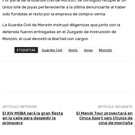
Por parte de la Guardia Civil de Monzón, se consiguió recuperar un
único lote de joyas perteneciente a la última denunciante al haber
sido fundidas el resto por la empresa de compra-venta.
La Guardia Civil de Monzón instruyó diligencias que junto con la
detenida fueron entregadas en el Juzgado de Instrucción de
Monzón, el cual decretó la libertad con cargos.
ETIQUETAS
Guardia Civil
Hurto
Joyas
Monzón
Facebook
Twitter
Linkedin
WhatsApp
ARTÍCULO ANTERIOR
ARTÍCULO SIGUIENTE
El XIV MOBA será la gran fiesta
El Mendi Tour proyectará en
en la calle para despedir la
Cinca Sport seis títulos de
primavera
cine de montaña