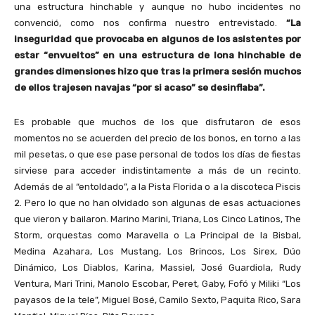
una estructura hinchable y aunque no hubo incidentes no
convenció, como nos confirma nuestro entrevistado.
“La
inseguridad que provocaba en algunos de los asistentes por
estar “envueltos” en una estructura de lona hinchable de
grandes dimensiones hizo que tras la primera sesión muchos
de ellos trajesen navajas “por si acaso” se desinflaba”.
Es probable que muchos de los que disfrutaron de esos
momentos no se acuerden del precio de los bonos, en torno a las
mil pesetas, o que ese pase personal de todos los días de fiestas
sirviese para acceder indistintamente a más de un recinto.
Además de al “entoldado”, a la Pista Florida o a la discoteca Piscis
2. Pero lo que no han olvidado son algunas de esas actuaciones
que vieron y bailaron. Marino Marini, Triana, Los Cinco Latinos, The
Storm, orquestas como Maravella o La Principal de la Bisbal,
Medina Azahara, Los Mustang, Los Brincos, Los Sirex, Dúo
Dinámico, Los Diablos, Karina, Massiel, José Guardiola, Rudy
Ventura, Mari Trini, Manolo Escobar, Peret, Gaby, Fofó y Miliki “Los
payasos de la tele”, Miguel Bosé, Camilo Sexto, Paquita Rico, Sara