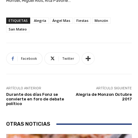
Montiel, Miguel Ríos, Rita Pavone…
ETIQUETAS
Alegría
Ángel Mas
Fiestas
Monzón
San Mateo
Facebook
Twitter
ARTÍCULO ANTERIOR
ARTÍCULO SIGUIENTE
Durante dos días Fonz se
Alegria de Monzon Octubre
convierte en foro de debate
2017
político
OTRAS NOTICIAS