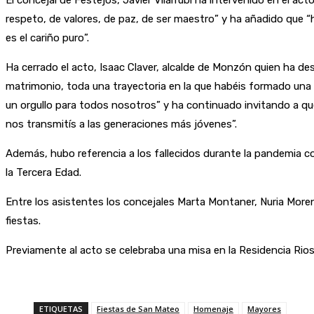
El concejal de Festejos, Javier Vilarrubí ha intervenido en el ac
respeto, de valores, de paz, de ser maestro” y ha añadido que “
es el cariño puro”.
Ha cerrado el acto, Isaac Claver, alcalde de Monzón quien ha 
matrimonio, toda una trayectoria en la que habéis formado una
un orgullo para todos nosotros” y ha continuado invitando a que
nos transmitís a las generaciones más jóvenes”.
Además, hubo referencia a los fallecidos durante la pandemia c
la Tercera Edad.
Entre los asistentes los concejales Marta Montaner, Nuria Moren
fiestas.
Previamente al acto se celebraba una misa en la Residencia Rioso
ETIQUETAS
Fiestas de San Mateo
Homenaje
Mayores