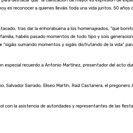
to para destacar que “la calificación de mayor es expresión de exp
hoy es reconocer a quienes lleváis toda una vida juntos. 50 años
destacado, tras dar la enhorabuena a los homenajeados, “qué bo
 familia, habéis pasado momentos de todo tipo y sois generacio
 “sigáis sumando momentos y sigáis disfrutando de la vida” para 
on especial recuerdo a Antonio Martínez, presentador del acto d
o, Salvador Sarrado, Eliseo Martín, Raúl Castanera, el pregonero 
l con la asistencia de autoridades y representantes de las fiesta