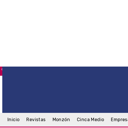
C
Monzón
viernes, 7 agosto, 2026
Inicio
Revistas
Monzón
Cinca Medio
Empres