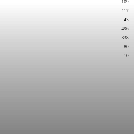
109
117
43
496
338
80
10