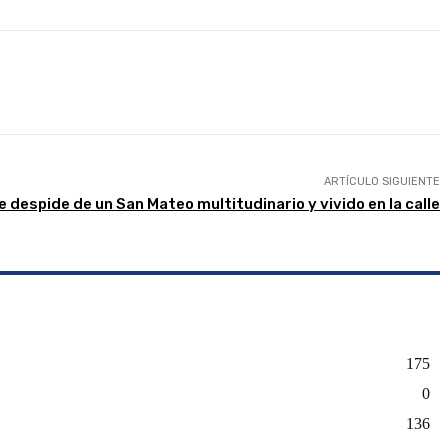
presión
ARTÍCULO SIGUIENTE
 despide de un San Mateo multitudinario y vivido en la calle
175
0
136