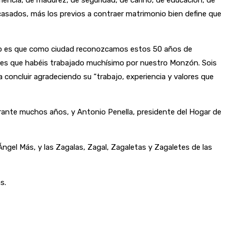
eriencia, de madurez, de seguridad, de cariño, de educación, de
 casados, más los previos a contraer matrimonio bien define que
nito es que como ciudad reconozcamos estos 50 años de
nes que habéis trabajado muchísimo por nuestro Monzón. Sois
concluir agradeciendo su “trabajo, experiencia y valores que
urante muchos años, y Antonio Penella, presidente del Hogar de
Ángel Más, y las Zagalas, Zagal, Zagaletas y Zagaletes de las
s.