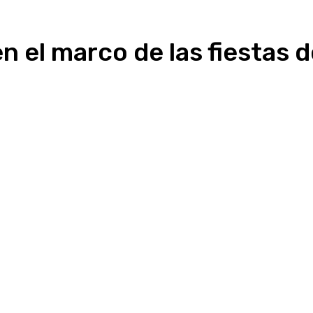
n el marco de las fiestas 
Linkedin
WhatsApp
Telegram
Email
Im