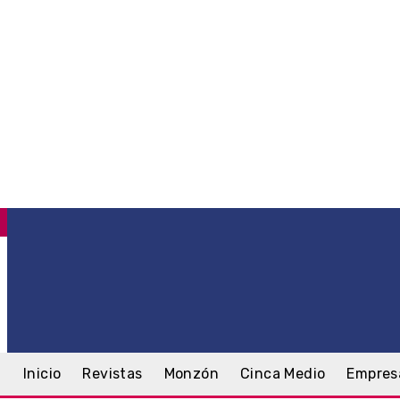
C
.5
Monzón
sábado, 8 agosto, 2026
Inicio
Revistas
Monzón
Cinca Medio
Empres