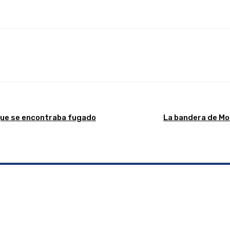
Linkedin
WhatsApp
Telegram
Email
Im
 que se encontraba fugado
La bandera de Mo