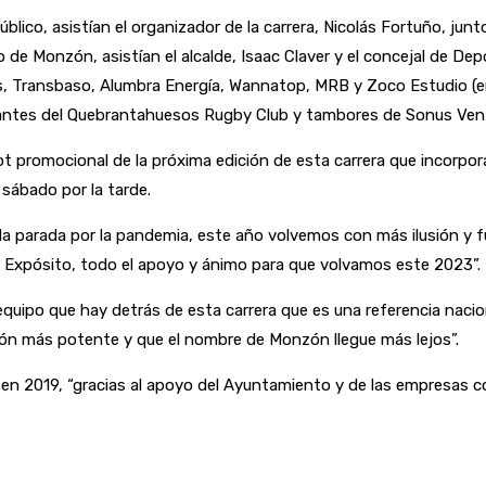
co, asistían el organizador de la carrera, Nicolás Fortuño, junto
e Monzón, asistían el alcalde, Isaac Claver y el concejal de Depo
s, Transbaso, Alumbra Energía, Wannatop, MRB y Zoco Estudio (e
tantes del Quebrantahuesos Rugby Club y tambores de Sonus Vent
pot promocional de la próxima edición de esta carrera que incor
l sábado por la tarde.
a parada por la pandemia, este año volvemos con más ilusión y f
co Expósito, todo el apoyo y ánimo para que volvamos este 2023”.
l equipo que hay detrás de esta carrera que es una referencia naci
ón más potente y que el nombre de Monzón llegue más lejos”.
en 2019, “gracias al apoyo del Ayuntamiento y de las empresas c