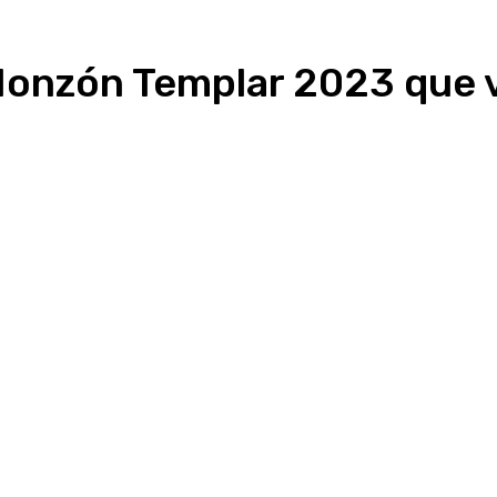
Monzón Templar 2023 que v
Linkedin
WhatsApp
Telegram
Email
Im