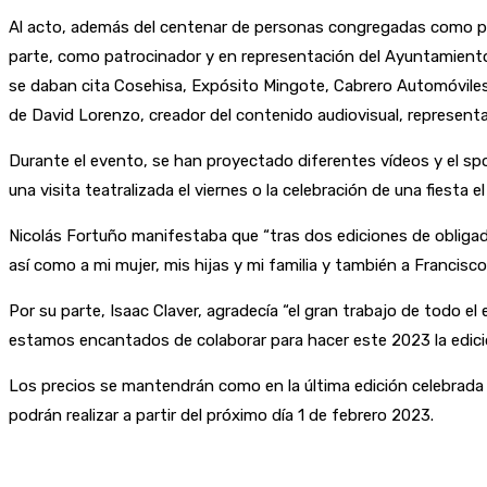
Al acto, además del centenar de personas congregadas como públi
parte, como patrocinador y en representación del Ayuntamiento d
se daban cita Cosehisa, Expósito Mingote, Cabrero Automóvile
de David Lorenzo, creador del contenido audiovisual, represen
Durante el evento, se han proyectado diferentes vídeos y el s
una visita teatralizada el viernes o la celebración de una fiesta e
Nicolás Fortuño manifestaba que “tras dos ediciones de obligad
así como a mi mujer, mis hijas y mi familia y también a Francis
Por su parte, Isaac Claver, agradecía “el gran trabajo de todo e
estamos encantados de colaborar para hacer este 2023 la edici
Los precios se mantendrán como en la última edición celebrada 
podrán realizar a partir del próximo día 1 de febrero 2023.