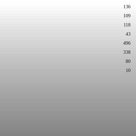
136
109
118
43
496
338
80
10