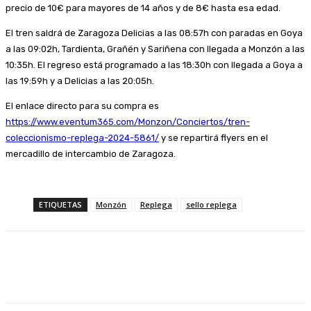
precio de 10€ para mayores de 14 años y de 8€ hasta esa edad.
El tren saldrá de Zaragoza Delicias a las 08:57h con paradas en Goya
a las 09:02h, Tardienta, Grañén y Sariñena con llegada a Monzón a las
10:35h. El regreso está programado a las 18:30h con llegada a Goya a
las 19:59h y a Delicias a las 20:05h.
El enlace directo para su compra es
https://www.eventum365.com/Monzon/Conciertos/tren-
coleccionismo-replega-2024-5861/
y se repartirá flyers en el
mercadillo de intercambio de Zaragoza.
ETIQUETAS
Monzón
Replega
sello replega
Facebook
Twitter
Linkedin
WhatsApp