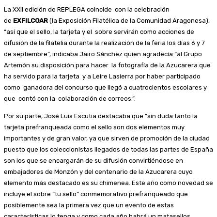
La XXII edición de REPLEGA coincide con la celebración
de
EXFILCOAR
(la Exposición Filatélica de la Comunidad Aragonesa),
“así que el sello, la tarjeta y el sobre servirán como acciones de
difusión de la filatelia durante la realización de la feria los días 6 y 7
de septiembre”, indicaba Jairo Sánchez quien agradecía “al Grupo
Artemón su disposición para hacer la fotografía de la Azucarera que
ha servido para la tarjeta y a Leire Lasierra por haber participado
como ganadora del concurso que llegó a cuatrocientos escolares y
que contó con la colaboración de correos.”.
Por su parte, José Luis Escutia destacaba que “sin duda tanto la
tarjeta prefranqueada como el sello son dos elementos muy
importantes y de gran valor, ya que sirven de promoción de la ciudad
puesto que los coleccionistas llegados de todas las partes de España
son los que se encargarán de su difusión convirtiéndose en
embajadores de Monzón y del centenario de la Azucarera cuyo
elemento más destacado es su chimenea. Este año como novedad se
incluye el sobre “tu sello” conmemorativo prefranqueado que
posiblemente sea la primera vez que un evento de estas
características lo tenga y como cada año habrá un matasellos