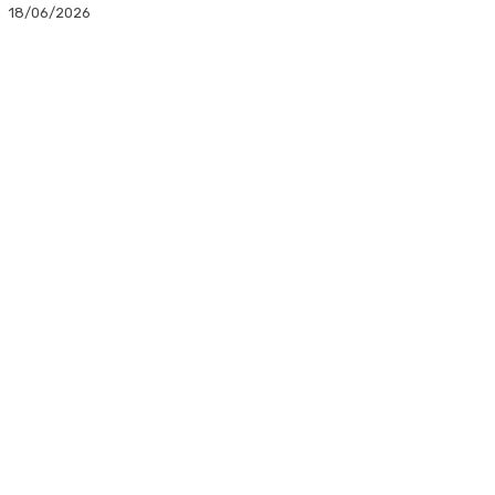
18/06/2026
Facebook
Twitter
Linkedin
WhatsApp