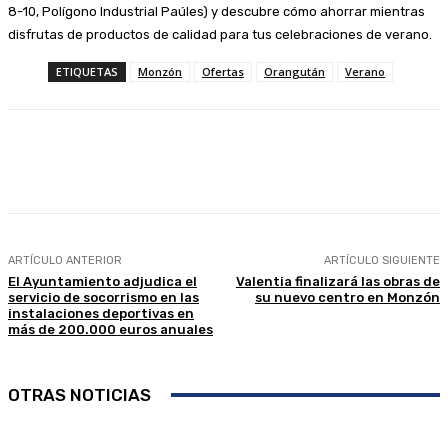
8-10, Polígono Industrial Paúles) y descubre cómo ahorrar mientras
disfrutas de productos de calidad para tus celebraciones de verano.
ETIQUETAS
Monzón
Ofertas
Orangután
Verano
Facebook
Twitter
Linkedin
WhatsApp
ARTÍCULO ANTERIOR
ARTÍCULO SIGUIENTE
El Ayuntamiento adjudica el
Valentia finalizará las obras de
servicio de socorrismo en las
su nuevo centro en Monzón
instalaciones deportivas en
más de 200.000 euros anuales
OTRAS NOTICIAS