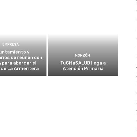
EMPRESA
untamiento y
MONZÓN
rios se reúnen con
A para abordar el
TuCitaSALUD llega a
 de La Armentera
Atención Primaria