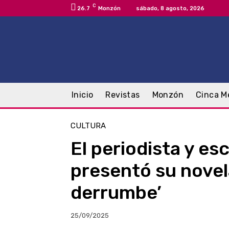
C
26.7
Monzón
sábado, 8 agosto, 2026
Inicio
Revistas
Monzón
Cinca M
CULTURA
El periodista y es
presentó su novel
derrumbe’
25/09/2025