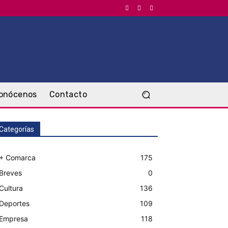
onócenos
Contacto
Categorías
+ Comarca
175
Breves
0
Cultura
136
Deportes
109
Empresa
118