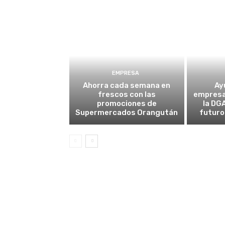
EMPRESA
Ahorra cada semana en
Ay
frescos con las
empresa
promociones de
la DG
Supermercados Orangután
futuro