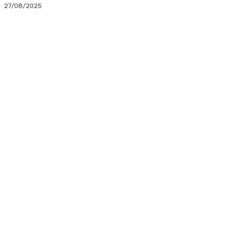
27/08/2025
Facebook
Twitter
Linkedin
WhatsApp