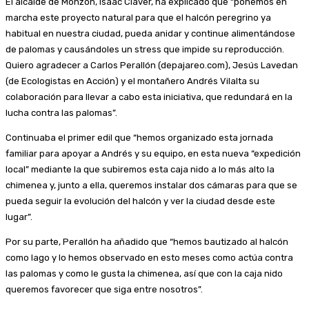
El alcalde de Monzón, Isaac Claver, ha explicado que “ponemos en
marcha este proyecto natural para que el halcón peregrino ya
habitual en nuestra ciudad, pueda anidar y continue alimentándose
de palomas y causándoles un stress que impide su reproducción.
Quiero agradecer a Carlos Perallón (depajareo.com), Jesús Lavedan
(de Ecologistas en Acción) y el montañero Andrés Vilalta su
colaboración para llevar a cabo esta iniciativa, que redundará en la
lucha contra las palomas”.
Continuaba el primer edil que “hemos organizado esta jornada
familiar para apoyar a Andrés y su equipo, en esta nueva “expedición
local” mediante la que subiremos esta caja nido a lo más alto la
chimenea y, junto a ella, queremos instalar dos cámaras para que se
pueda seguir la evolución del halcón y ver la ciudad desde este
lugar”.
Por su parte, Perallón ha añadido que “hemos bautizado al halcón
como Iago y lo hemos observado en esto meses como actúa contra
las palomas y como le gusta la chimenea, así que con la caja nido
queremos favorecer que siga entre nosotros”.