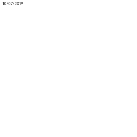
10/07/2019
Facebook
Twitter
Linkedin
WhatsApp