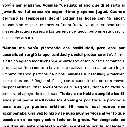
volví a ser el mismo. Además fue justo el año que di el salto al
juvenil, no fui capaz de coger ritmo y apenas jugué. Cuando
terminó la temporada decidí colgar las botas con 16 años”,
señala Monter. Fue un adiós al fútbol fugaz, ya que tan solo unos
meses después regreso a los terrenos de juego, pero en este caso lo
hizo como árbitro.
“Nunca me había planteado esa posibilidad, pero casi por
casualidad surgió la oportunidad y decidí probar suerte”.
Junto
a otro colegiado montisonense, el veterano Antonio Zafra comenzó a
prepararse físicamente a la vez que realizaba el curso de arbitraje.
Empezó pitando partidos de niños (alevines e infantiles) y también
como línea en 1ª Regional. El siguiente curso le dieron una mayor
responsabilidad, pitar encuentros de 2ª Regional, donde no tenía ni
siquiera el apoyo de los líneas.
“Todavía no había cumplido los 18
años y mi padre me llevaba los domingos por toda la provincia
para que yo pudiera arbitrar. Mi madre casi nunca nos
acompañaba, una vez lo hizo y se puso muy nerviosa al ver lo que
pasaba en el campo y sobre todo en la grada. Por desgracia los
insultos en este contexto están aceptados por la sociedad”,