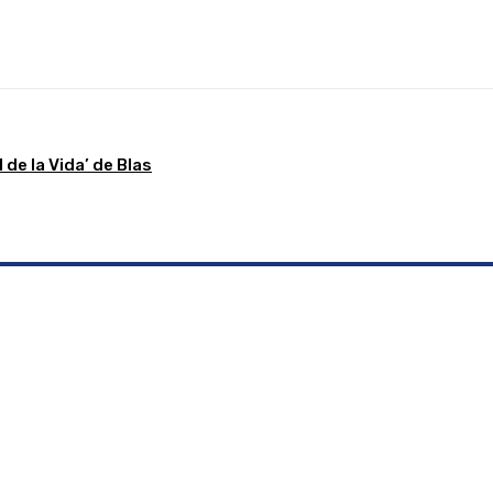
Linkedin
WhatsApp
Telegram
Email
Im
de la Vida’ de Blas