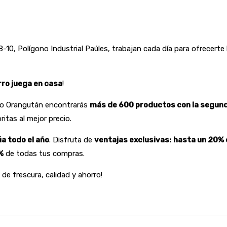
 8-10, Polígono Industrial Paúles, trabajan cada día para ofrecerte
rro juega en casa
!
do Orangután encontrarás
más de 600 productos con la segunda
itas al mejor precio.
úa todo el año
. Disfruta de
ventajas exclusivas:
hasta un 20%
%
de todas tus compras.
de frescura, calidad y ahorro!