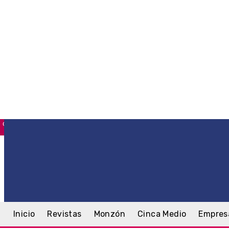
C
Monzón
viernes, 7 agosto, 2026
Inicio
Revistas
Monzón
Cinca Medio
Empres