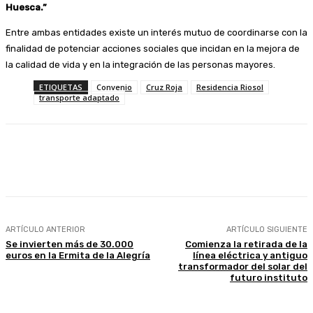
Huesca.”
Entre ambas entidades existe un interés mutuo de coordinarse con la
finalidad de potenciar acciones sociales que incidan en la mejora de
la calidad de vida y en la integración de las personas mayores.
ETIQUETAS
Convenio
Cruz Roja
Residencia Riosol
transporte adaptado
Facebook
Twitter
Linkedin
WhatsApp
ARTÍCULO ANTERIOR
ARTÍCULO SIGUIENTE
Se invierten más de 30.000
Comienza la retirada de la
euros en la Ermita de la Alegría
línea eléctrica y antiguo
transformador del solar del
futuro instituto