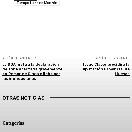
Tiempo Libre en Monzón
Facebook
Twitter
Linkedin
WhatsApp
ARTÍCULO ANTERIOR
ARTÍCULO SIGUIENTE
La DGA insta a la declaración
Isaac Claver presidirá la
de zona afectada gravemente
Diputación Provincial de
en Pomar de Cinca e Ilche por
Huesca
las inundaciones
OTRAS NOTICIAS
Categorías