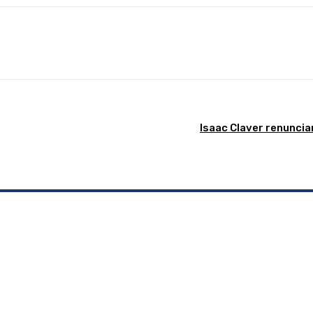
Linkedin
WhatsApp
Telegram
Email
Im
Isaac Claver renunciar