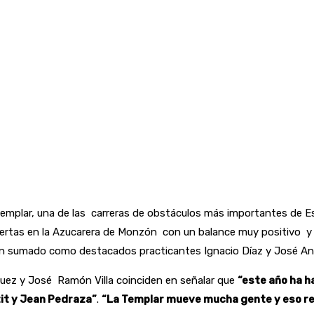
a Templar, una de las carreras de obstáculos más importantes de
ertas en la Azucarera de Monzón con un balance muy positivo y e
 han sumado como destacados practicantes Ignacio Díaz y José A
uez y José Ramón Villa coinciden en señalar que
“este año ha h
tit y Jean Pedraza”
.
“La Templar mueve mucha gente y eso red