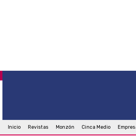
C
.6
Monzón
jueves, 6 agosto, 2026
Inicio
Revistas
Monzón
Cinca Medio
Empres