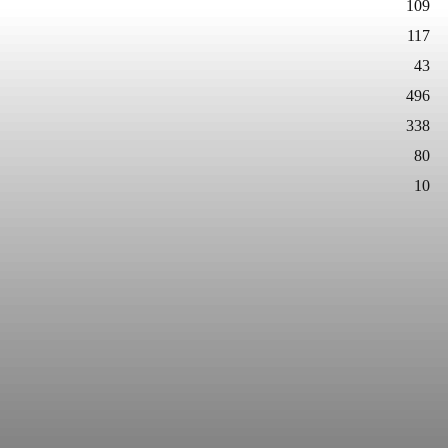
109
117
43
496
338
80
10