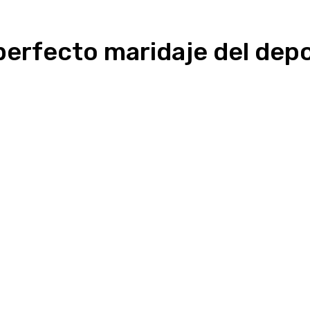
 perfecto maridaje del de
Linkedin
WhatsApp
Telegram
Email
Im