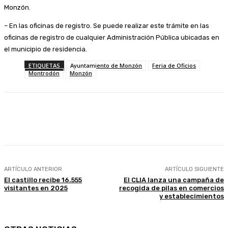
Monzón.
– En las oficinas de registro. Se puede realizar este trámite en las
oficinas de registro de cualquier Administración Pública ubicadas en
el municipio de residencia.
ETIQUETAS
Ayuntamiento de Monzón
Feria de Oficios
Montrodón
Monzón
Facebook
Twitter
Linkedin
WhatsApp
ARTÍCULO ANTERIOR
ARTÍCULO SIGUIENTE
El castillo recibe 16.555
El CLIA lanza una campaña de
visitantes en 2025
recogida de pilas en comercios
y establecimientos