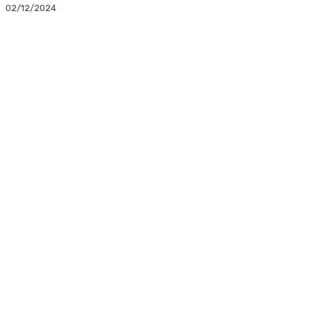
02/12/2024
Facebook
Twitter
Linkedin
WhatsApp