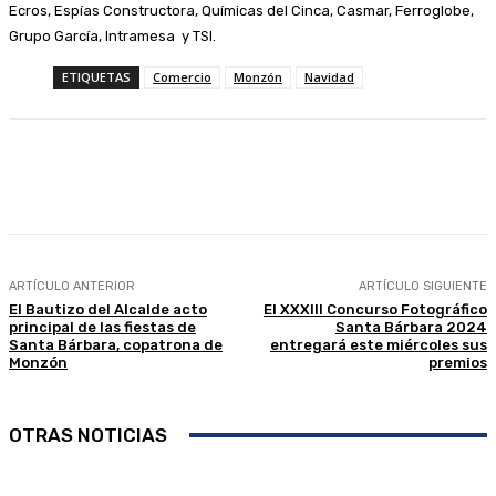
Ecros, Espías Constructora, Químicas del Cinca, Casmar, Ferroglobe,
Grupo García, Intramesa y TSI.
ETIQUETAS
Comercio
Monzón
Navidad
Facebook
Twitter
Linkedin
WhatsApp
ARTÍCULO ANTERIOR
ARTÍCULO SIGUIENTE
El Bautizo del Alcalde acto
El XXXIII Concurso Fotográfico
principal de las fiestas de
Santa Bárbara 2024
Santa Bárbara, copatrona de
entregará este miércoles sus
Monzón
premios
OTRAS NOTICIAS