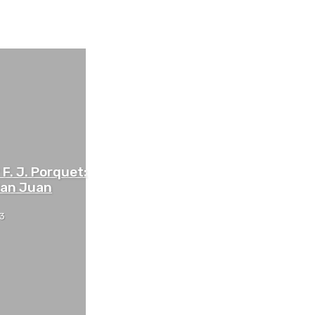
F. J. Porquet:
San Juan
3