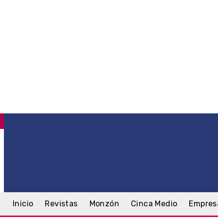
C
.1
Monzón
viernes, 7 agosto, 2026
Inicio
Revistas
Monzón
Cinca Medio
Empres