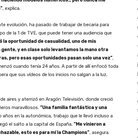
s, haciendo modelos numéricos… pero nunca me
n”
, explica.
te evolución, ha pasado de trabajar de becaria para
mpo de la 1 de TVE, que puede tener una audiencia que
ó la oportunidad de casualidad, uno de mis
gente, y en clase solo levantamos la mano otra
maras, pero esas oportunidades pasan solo una vez”
,
enzó cuando tenía 24 años. A partir de allí enfocó toda
era que sus vídeos de los inicios no salgan a la luz,
e aires y aterrizó en Aragón Televisión, donde creció
eros maravillosos.
“Una familia fantástica y una
ro años en la autonómica, trabajo que le llevó incluso a
gó el salto a la capital de España.
“Me vinieron a
echazable, esto es para mí la Champions”
, asegura.