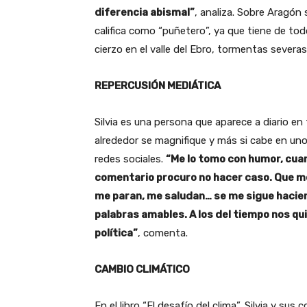
diferencia abismal”
, analiza. Sobre Aragón
califica como “puñetero”, ya que tiene de todo
cierzo en el valle del Ebro, tormentas severa
REPERCUSIÓN MEDIÁTICA
Silvia es una persona que aparece a diario en
alrededor se magnifique y más si cabe en un
redes sociales.
“Me lo tomo con humor, cua
comentario procuro no hacer caso. Que me 
me paran, me saludan… se me sigue hacie
palabras amables. A los del tiempo nos qu
política”
, comenta.
CAMBIO CLIMÁTICO
En el libro “El desafío del clima”, Silvia y s