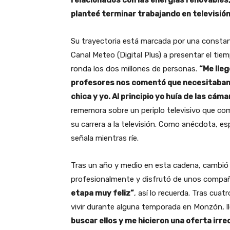
relacionados con las energías renovable
planteé terminar trabajando en televisió
Su trayectoria está marcada por una constan
Canal Meteo (Digital Plus) a presentar el tie
ronda los dos millones de personas.
“Me lleg
profesores nos comentó que necesitaban 
chica y yo. Al principio yo huía de las cá
rememora sobre un periplo televisivo que com
su carrera a la televisión. Como anécdota, esp
señala mientras ríe.
Tras un año y medio en esta cadena, cambió d
profesionalmente y disfrutó de unos compañ
etapa muy feliz”
, así lo recuerda. Tras cuat
vivir durante alguna temporada en Monzón, lle
buscar ellos y me hicieron una oferta irr