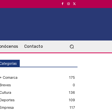
onócenos
Contacto
Categorías
+ Comarca
175
Breves
0
Cultura
136
Deportes
109
Empresa
117