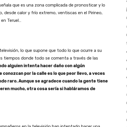
 señala que es una zona complicada de pronosticar y lo
, desde calor y frío extremo, ventiscas en el Pirineo,
s en Teruel…
 televisión, lo que supone que todo lo que ocurre a su
os tiempos donde todo se comenta a través de las
ndo alguien intenta hacer daño con algún
conozcan por la calle es lo que peor llevo, a veces
ndo raro. Aunque se agradece cuando la gente tiene
ieren mucho, otra cosa sería si habláramos de
us compañeros en la televisión han intentado hacer una