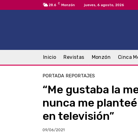
C
28.6
Monzón
jueves, 6 agosto, 2026
Inicio
Revistas
Monzón
Cinca M
PORTADA
REPORTAJES
“Me gustaba la me
nunca me planteé
en televisión”
09/06/2021