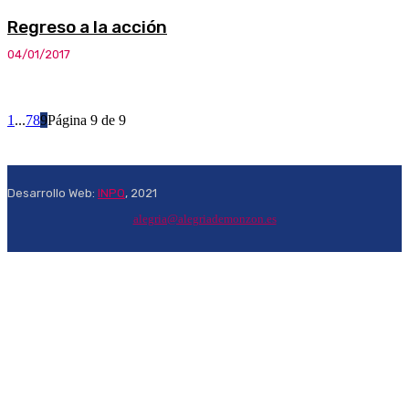
Regreso a la acción
04/01/2017
1
...
7
8
9
Página 9 de 9
Desarrollo Web:
INPQ
, 2021
alegria@alegriademonzon.es