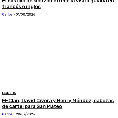
El castillo de Monzón ofrece la visita guiada en
francés e inglés
Carlos
-
01/08/2026
MONZÓN
M-Clan, David Civera y Henry Méndez, cabezas
de cartel para San Mateo
Carlos
-
29/07/2026