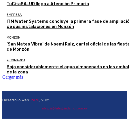
TuCitaSALUD llega a Atención Primaria
EMPRESA
ITM Water Systems concluye la primera fase de ampliaci
de sus instalaciones en Monzón
MONZÓN
‘San Mateo Vibra’ de Noemí Ruiz, cartel oficial de las fiest
de Monzón
+ COMARCA
Baja considerablemente el agua almacenada en los emba
de la zona
Cargar más
Desarrollo Web:
INPQ
, 2021
alegria@alegriademonzon.es