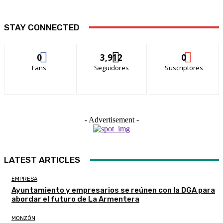
STAY CONNECTED
0
3,912
0
Fans
Seguidores
Suscriptores
- Advertisement -
LATEST ARTICLES
EMPRESA
Ayuntamiento y empresarios se reúnen con la DGA para
abordar el futuro de La Armentera
MONZÓN