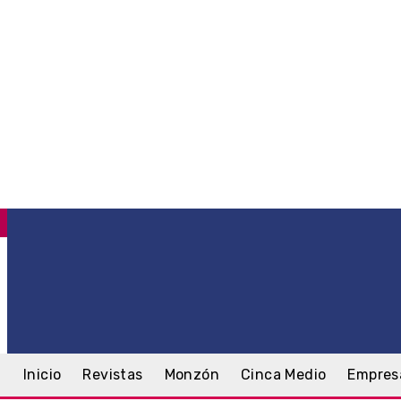
C
.8
Monzón
sábado, 8 agosto, 2026
Inicio
Revistas
Monzón
Cinca Medio
Empres