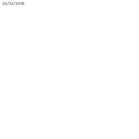
05/12/2018
Facebook
Twitter
Linkedin
WhatsApp