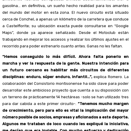
gasolina… en definitiva, un sueño hecho realidad para los amantes
del mundo del motor en esta zona. El nuevo circuito está situado
cerca de Conchel, a apenas un kilómetro de la carretera que conduce
a Castelflorite; su ubicación exacta puede consultarse en “Google
Maps”, donde ya aparece señalizado. Desde el Motoclub están
trabajando en mejorar los accesos y realizar los últimos ajustes en el
recorrido para poder estrenarlo cuanto antes. Ganas no les faltan.
“Hemos conseguido lo más difícil. Ahora falta ponerlo en
marcha y ver la respuesta de la gente. Nuestra intención para
un futuro cercano es habilitar más circuitos de diferentes
disciplinas: enduro, súper enduro, infantil…”,
explica Romero. La
colaboración del Consistorio montisonense ha sido clave para poder
desarrollar este ambicioso proyecto que cuenta a su disposición con
un terreno de prácticamente 14 hectáreas -solo se han utilizado tres
para dar cabida a este primer circuito-.
“Tenemos mucho margen
de crecimiento, pero para ello es vital la implicación del mayor
número posible de socios, empresas y aficionados a este deporte.
Algunos me trataban de loco cuando les expliqué la iniciativa,
me decían que era inviable. Con mucho esfuerzo y dedicación