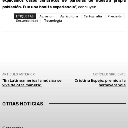
explicamos casos concretos de parcelas de nuestra propia
población. Fue una bonita experiencia”,
concluyen.
ETIQUETAS
Agrarium
Agricultura
Cartografía
Precisión
Sostenibilidad
Tecnología
Facebook
Twitter
Linkedin
WhatsApp
ARTÍCULO ANTERIOR
ARTÍCULO SIGUIENTE
“En Latinoamérica la música se
Cristina Espejo: premio a la
vive de otra manera”
perseverancia
OTRAS NOTICIAS