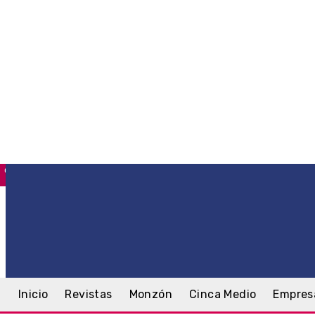
C
4
Monzón
jueves, 6 agosto, 2026
Inicio
Revistas
Monzón
Cinca Medio
Empres