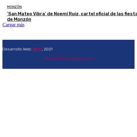
MONZÓN
‘San Mateo Vibra’ de Noemí Ruiz, cartel oficial de las fiest
de Monzón
Cargar más
Desarrollo Web:
INPQ
, 2021
alegria@alegriademonzon.es