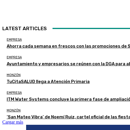
LATEST ARTICLES
EMPRESA
Ahorra cada semana en frescos con las promociones de
EMPRESA
Ayuntamiento y empresarios se reúnen con la DGA para a
MONZÓN
TuCitaSALUD llega a Atención Primaria
EMPRESA
ITM Water Systems concluye la primera fase de ampliaci
MONZÓN
‘San Mateo Vibra’ de Noemí Ruiz, cartel oficial de las fie
Cargar más