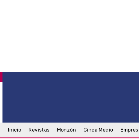
C
.5
Monzón
sábado, 8 agosto, 2026
Inicio
Revistas
Monzón
Cinca Medio
Empres