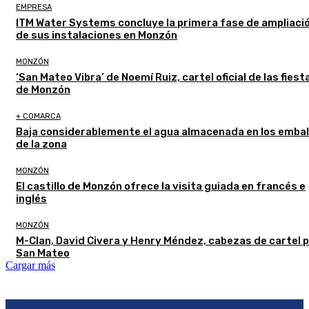
EMPRESA
ITM Water Systems concluye la primera fase de ampliaci
de sus instalaciones en Monzón
MONZÓN
‘San Mateo Vibra’ de Noemí Ruiz, cartel oficial de las fiest
de Monzón
+ COMARCA
Baja considerablemente el agua almacenada en los emba
de la zona
MONZÓN
El castillo de Monzón ofrece la visita guiada en francés e
inglés
MONZÓN
M-Clan, David Civera y Henry Méndez, cabezas de cartel 
San Mateo
Cargar más