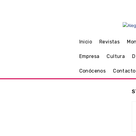
C
31.2
Monzón
viernes, 7 
Inicio
Revistas
Mo
Empresa
Cultura
D
Conócenos
Contacto
S