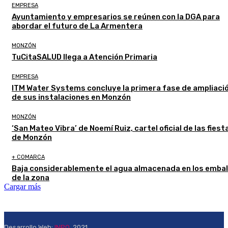
EMPRESA
Ayuntamiento y empresarios se reúnen con la DGA para
abordar el futuro de La Armentera
MONZÓN
TuCitaSALUD llega a Atención Primaria
EMPRESA
ITM Water Systems concluye la primera fase de ampliaci
de sus instalaciones en Monzón
MONZÓN
‘San Mateo Vibra’ de Noemí Ruiz, cartel oficial de las fiest
de Monzón
+ COMARCA
Baja considerablemente el agua almacenada en los emba
de la zona
Cargar más
Desarrollo Web:
INPQ
, 2021