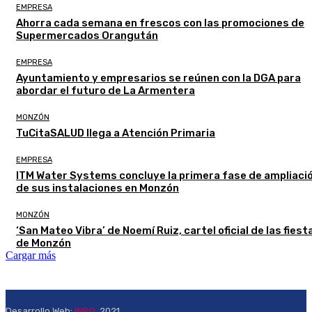
EMPRESA
Ahorra cada semana en frescos con las promociones de
Supermercados Orangután
EMPRESA
Ayuntamiento y empresarios se reúnen con la DGA para
abordar el futuro de La Armentera
MONZÓN
TuCitaSALUD llega a Atención Primaria
EMPRESA
ITM Water Systems concluye la primera fase de ampliaci
de sus instalaciones en Monzón
MONZÓN
‘San Mateo Vibra’ de Noemí Ruiz, cartel oficial de las fiest
de Monzón
Cargar más
Desarrollo Web:
INPQ
, 2021