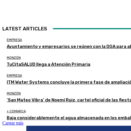
LATEST ARTICLES
EMPRESA
Ayuntamiento y empresarios se reúnen con la DGA para a
MONZÓN
TuCitaSALUD llega a Atención Primaria
EMPRESA
ITM Water Systems concluye la primera fase de ampliaci
MONZÓN
‘San Mateo Vibra’ de Noemí Ruiz, cartel oficial de las fie
+ COMARCA
Baja considerablemente el agua almacenada en los embal
Cargar más