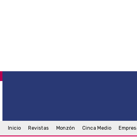
C
.7
Monzón
viernes, 7 agosto, 2026
Inicio
Revistas
Monzón
Cinca Medio
Empres