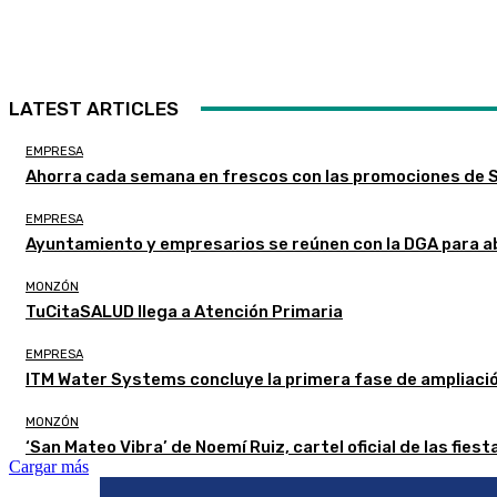
LATEST ARTICLES
EMPRESA
Ahorra cada semana en frescos con las promociones de
EMPRESA
Ayuntamiento y empresarios se reúnen con la DGA para a
MONZÓN
TuCitaSALUD llega a Atención Primaria
EMPRESA
ITM Water Systems concluye la primera fase de ampliaci
MONZÓN
‘San Mateo Vibra’ de Noemí Ruiz, cartel oficial de las fie
Cargar más