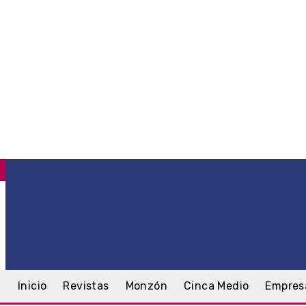
C
.7
Monzón
sábado, 8 agosto, 2026
Inicio
Revistas
Monzón
Cinca Medio
Empres