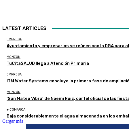
LATEST ARTICLES
EMPRESA
Ayuntamiento y empresarios se reúnen con la DGA para a
MONZÓN
TuCitaSALUD llega a Atención Primaria
EMPRESA
ITM Water Systems concluye la primera fase de ampliaci
MONZÓN
‘San Mateo Vibra’ de Noemí Ruiz, cartel oficial de las fie
+ COMARCA
Baja considerablemente el agua almacenada en los embal
Cargar más