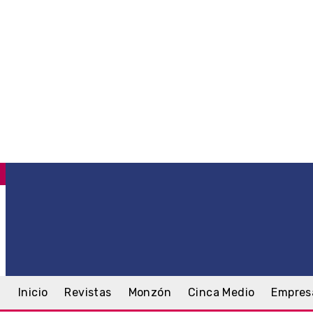
C
.6
Monzón
jueves, 6 agosto, 2026
Inicio
Revistas
Monzón
Cinca Medio
Empres