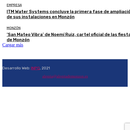
EMPRESA
ITM Water Systems concluye la primera fase de ampliaci
de sus instalaciones en Monzón
MONZÓN
‘San Mateo Vibra’ de Noemí Ruiz, cartel oficial de las fiest
de Monzón
Cargar más
Desarrollo Web:
INPQ
, 2021
alegria@alegriademonzon.es