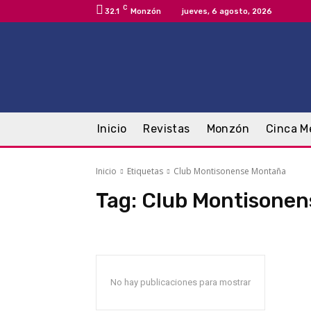
C
32.1
Monzón
jueves, 6 agosto, 2026
Inicio
Revistas
Monzón
Cinca M
Inicio
Etiquetas
Club Montisonense Montaña
Tag:
Club Montisonen
No hay publicaciones para mostrar